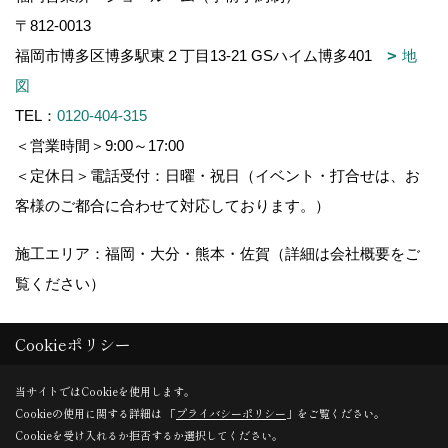
〒812-0013
福岡市博多区博多駅東２丁目13-21 GSハイム博多401
地
図
TEL：
0120-404-315
＜営業時間＞9:00～17:00
＜定休日＞電話受付：日曜・祝日（イベント・打合せは、お
客様のご都合に合わせて対応しております。）
施工エリア：福岡・大分・熊本・佐賀（詳細は会社概要をご
覧ください）
Cookieポリシー
Copyright (c) 木造りの家フォーユー. All Rights Reserved.
当サイトではCookieを使用します。
Cookieの使用に関する詳細は 「
プライバシーポリシー
」をご覧ください。
Produced by
ゴデスクリエイト
Cookieを受け入れるか拒否するか選択してください。