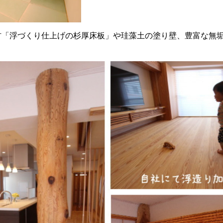
材「浮づくり仕上げの杉厚床板」や珪藻土の塗り壁、豊富な無