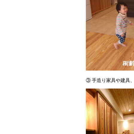
③ 手造り家具や建具