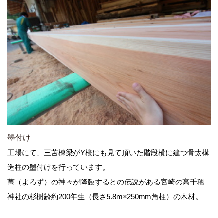
墨付け
工場にて、三苫棟梁がY様にも見て頂いた階段横に建つ骨太構
造柱の墨付けを行っています。
萬（よろず）の神々が降臨するとの伝説がある宮崎の高千穂
神社の杉樹齢約200年生（長さ5.8m×250mm角柱）の木材。