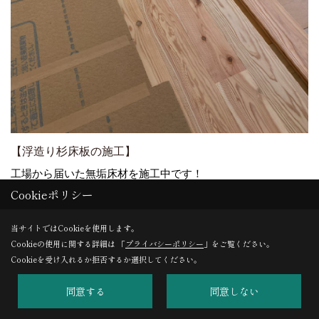
【浮造り杉床板の施工】
工場から届いた無垢床材を施工中です！
Cookieポリシー
当サイトではCookieを使用します。
20. 2023年11月10日
Cookieの使用に関する詳細は 「
プライバシーポリシー
」をご覧ください。
Cookieを受け入れるか拒否するか選択してください。
同意する
同意しない