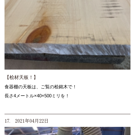
【桧材天板！】
食器棚の天板は、ご覧の桧銘木で！
長さ4メートル×40×500ミリを！
17. 2021年04月22日