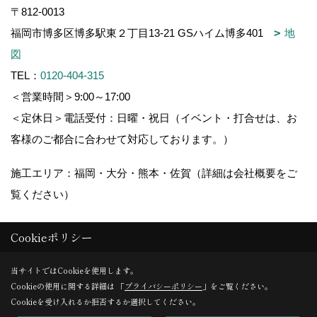
〒812-0013
福岡市博多区博多駅東２丁目13-21 GSハイム博多401
地
図
TEL：
0120-404-315
＜営業時間＞9:00～17:00
＜定休日＞電話受付：日曜・祝日（イベント・打合せは、お
客様のご都合に合わせて対応しております。）
施工エリア：福岡・大分・熊本・佐賀（詳細は会社概要をご
覧ください）
Cookieポリシー
Copyright (c) 木造りの家フォーユー. All Rights Reserved.
当サイトではCookieを使用します。
Cookieの使用に関する詳細は 「
プライバシーポリシー
」をご覧ください。
Produced by
ゴデスクリエイト
Cookieを受け入れるか拒否するか選択してください。