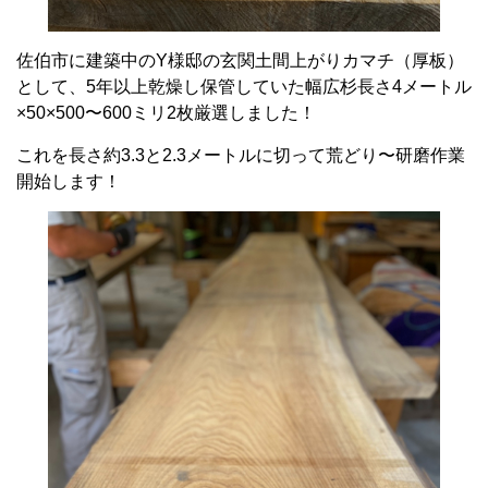
佐伯市に建築中のY様邸の玄関土間上がりカマチ（厚板）
として、5年以上乾燥し保管していた幅広杉長さ4メートル
×50×500〜600ミリ2枚厳選しました！
これを長さ約3.3と2.3メートルに切って荒どり〜研磨作業
開始します！