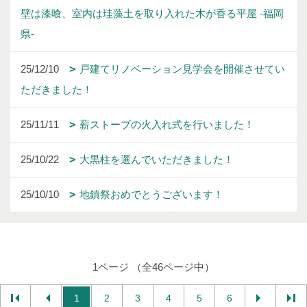
壁は漆喰、室内は珪藻土を取り入れた木が香る平屋 -福岡
県-
25/12/10
戸建てリノベーション見学会を開催させてい
ただきました！
25/11/11
薪ストーブの火入れ式を行いました！
25/10/22
大黒柱を選んでいただきました！
25/10/10
地鎮祭おめでとうございます！
1ページ （全46ページ中）
1
2
3
4
5
6