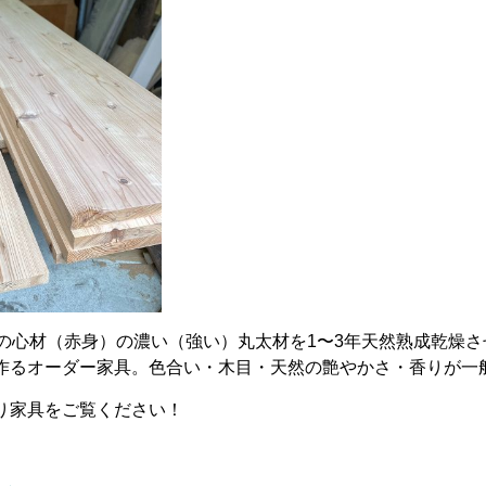
上の心材（赤身）の濃い（強い）丸太材を1〜3年天然熟成乾燥さ
作るオーダー家具。色合い・木目・天然の艶やかさ・香りが一
り家具をご覧ください！