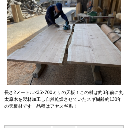
長さ2メートル×35×700ミリの天板！この材は約3年前に丸
太原木を製材加工し自然乾燥させていたスギ樹齢約130年
の天板材です！品種はアヤスギ系！