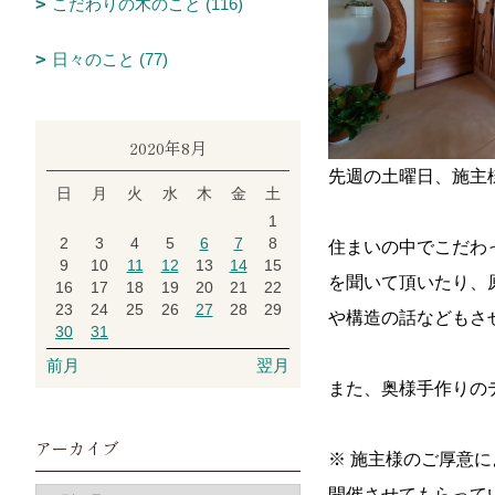
こだわりの木のこと (116)
日々のこと (77)
2020年8月
先週の土曜日、施主
日
月
火
水
木
金
土
1
2
3
4
5
6
7
8
住まいの中でこだわっ
9
10
11
12
13
14
15
を聞いて頂いたり、
16
17
18
19
20
21
22
23
24
25
26
27
28
29
や構造の話などもさ
30
31
前月
翌月
また、奥様手作りの
アーカイブ
※ 施主様のご厚意に
開催させてもらってい