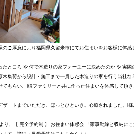
様のご厚意により福岡県久留米市にてお住まいをお客様に体感
たところ や 何で木造りの家フォーユーに決めたのか や 実
原木集荷から設計・施工まで一貫した木造りの家を行う当社な
せてもらい、I様ファミリーと共に作った住まいを体感して頂
デザートまでいただき、ほっとひといき。心癒されました。I
より、【 完全予約制 】 お住まい体感会 「家事動線と収納に
ます。詳細・見学予約はこちらから ↓ ↓