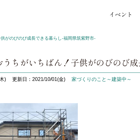
イベント
供がのびのび成長できる暮らし-福岡県筑紫野市-
おうちがいちばん！子供がのびのび成長
木)
更新日：2021/10/01(金)
家づくりのこと～建築中～