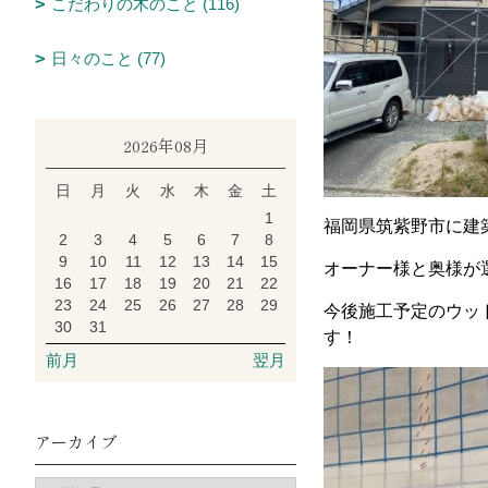
こだわりの木のこと (116)
日々のこと (77)
2026年08月
日
月
火
水
木
金
土
1
福岡県筑紫野市に建
2
3
4
5
6
7
8
9
10
11
12
13
14
15
オーナー様と奥様が
16
17
18
19
20
21
22
23
24
25
26
27
28
29
今後施工予定のウッ
30
31
す！
前月
翌月
アーカイブ