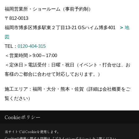
福岡営業所・ショールーム（事前予約制）
〒812-0013
福岡市博多区博多駅東２丁目13-21 GSハイム博多401
地
図
TEL：
0120-404-315
＜営業時間＞9:00～17:00
＜定休日＞電話受付：日曜・祝日（イベント・打合せは、お
客様のご都合に合わせて対応しております。）
施工エリア：福岡・大分・熊本・佐賀（詳細は会社概要をご
覧ください）
Cookieポリシー
Copyright (c) 木造りの家フォーユー. All Rights Reserved.
当サイトではCookieを使用します。
Cookieの使用に関する詳細は 「
プライバシーポリシー
」をご覧ください。