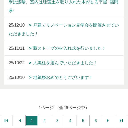
壁は漆喰、室内は珪藻土を取り入れた木が香る平屋 -福岡
県-
25/12/10
戸建てリノベーション見学会を開催させてい
ただきました！
25/11/11
薪ストーブの火入れ式を行いました！
25/10/22
大黒柱を選んでいただきました！
25/10/10
地鎮祭おめでとうございます！
1ページ （全46ページ中）
1
2
3
4
5
6