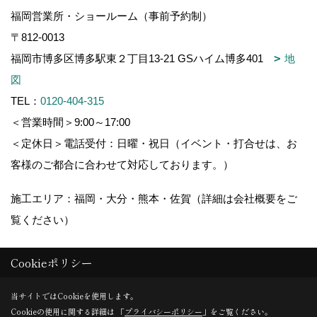
福岡営業所・ショールーム（事前予約制）
〒812-0013
福岡市博多区博多駅東２丁目13-21 GSハイム博多401
地
図
TEL：
0120-404-315
＜営業時間＞9:00～17:00
＜定休日＞電話受付：日曜・祝日（イベント・打合せは、お
客様のご都合に合わせて対応しております。）
施工エリア：福岡・大分・熊本・佐賀（詳細は会社概要をご
覧ください）
Cookieポリシー
Copyright (c) 木造りの家フォーユー. All Rights Reserved.
当サイトではCookieを使用します。
Cookieの使用に関する詳細は 「
プライバシーポリシー
」をご覧ください。
Produced by
ゴデスクリエイト