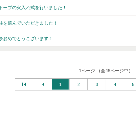
トーブの火入れ式を行いました！
柱を選んでいただきました！
祭おめでとうございます！
1ページ （全46ページ中）
1
2
3
4
5