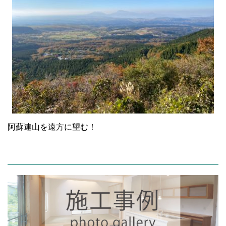
阿蘇連山を遠方に望む！