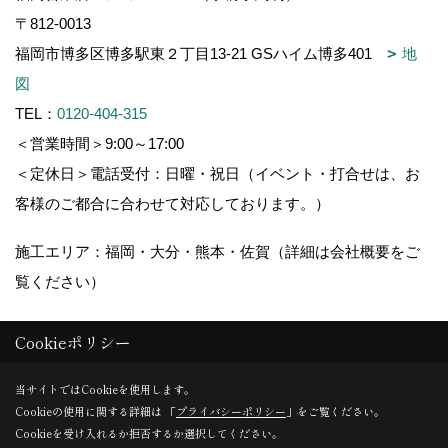
〒812-0013
福岡市博多区博多駅東２丁目13-21 GSハイム博多401
地
図
TEL：
0120-404-315
＜営業時間＞9:00～17:00
＜定休日＞電話受付：日曜・祝日（イベント・打合せは、お
客様のご都合に合わせて対応しております。）
施工エリア：福岡・大分・熊本・佐賀（詳細は会社概要をご
覧ください）
Cookieポリシー
Copyright (c) 木造りの家フォーユー. All Rights Reserved.
当サイトではCookieを使用します。
Cookieの使用に関する詳細は 「
プライバシーポリシー
」をご覧ください。
Produced by
ゴデスクリエイト
Cookieを受け入れるか拒否するか選択してください。