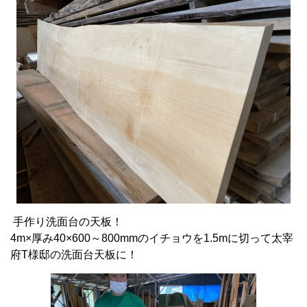
手作り洗面台の天板！
4m×厚み40×600～800mmのイチョウを1.5mに切って太宰
府T様邸の洗面台天板に！