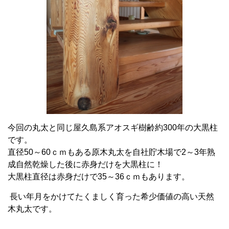
今回の丸太と同じ屋久島系アオスギ樹齢約300年の大黒柱
です。
直径50～60ｃｍもある原木丸太を自社貯木場で2～3年熟
成自然乾燥した後に赤身だけを大黒柱に！
大黒柱直径は赤身だけで35～36ｃｍもあります。
長い年月をかけてたくましく育った希少価値の高い天然
木丸太です。