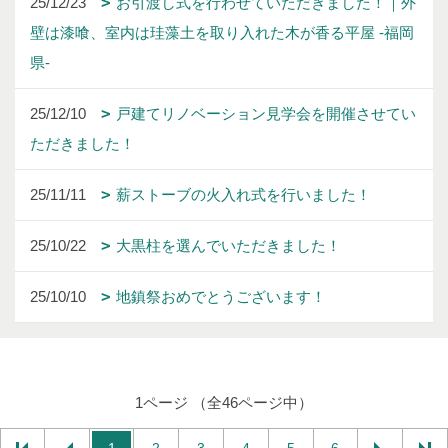
25/12/23
お引渡し式を行わせていただきました！｜外
壁は漆喰、室内は珪藻土を取り入れた木が香る平屋 -福岡
県-
25/12/10
戸建てリノベーション見学会を開催させてい
ただきました！
25/11/11
薪ストーブの火入れ式を行いました！
25/10/22
大黒柱を選んでいただきました！
25/10/10
地鎮祭おめでとうございます！
1ページ （全46ページ中）
1
2
3
4
5
6