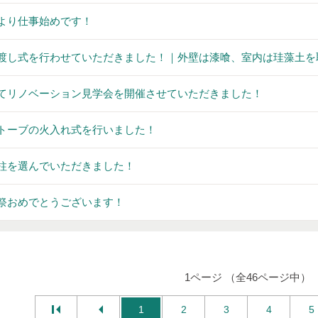
より仕事始めです！
渡し式を行わせていただきました！｜外壁は漆喰、室内は珪藻土を取
てリノベーション見学会を開催させていただきました！
トーブの火入れ式を行いました！
柱を選んでいただきました！
祭おめでとうございます！
1ページ （全46ページ中）
1
2
3
4
5