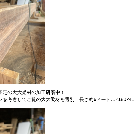
予定の大大梁材の加工研磨中！
を考慮してご覧の大大梁材を選別！長さ約6メートル×180×41