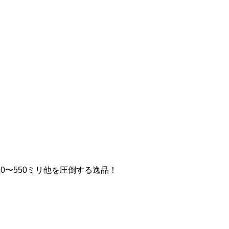
0〜550ミリ他を圧倒する逸品！