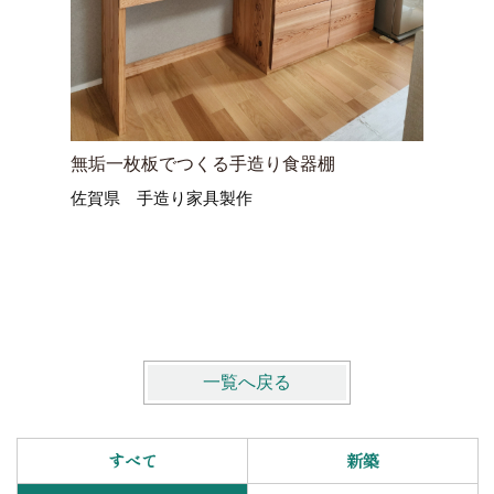
無垢一枚板でつくる手造り食器棚
無垢材で
佐賀県 手造り家具製作
暮らしも
大分県宇
床下・土
一覧へ戻る
すべて
新築