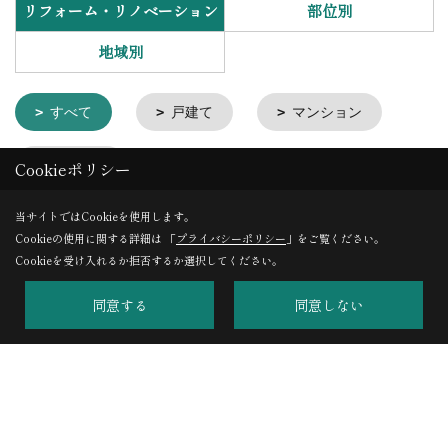
リフォーム・リノベーション
部位別
地域別
すべて
戸建て
マンション
お悩み別
Cookieポリシー
当サイトではCookieを使用します。
Cookieの使用に関する詳細は 「
プライバシーポリシー
」をご覧ください。
Cookieを受け入れるか拒否するか選択してください。
施工事例
同意する
同意しない
フォトギャラリー
現場レポート
家づくりストーリー