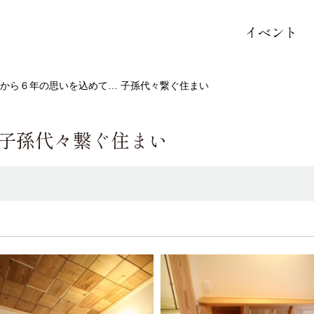
イベント
から６年の思いを込めて… 子孫代々繋ぐ住まい
 子孫代々繋ぐ住まい