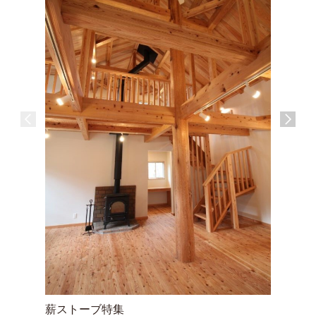
外構・ポ
薪ストーブ特集