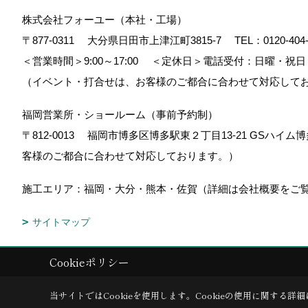
株式会社フォーユー（本社・工場）
〒877-0311
大分県日田市上津江町3815-7
TEL：
0120-404
＜営業時間＞9:00～17:00
＜定休日＞電話受付：日曜・祝日
（イベント・打合せは、お客様のご都合に合わせて対応して
福岡営業所・ショールーム（事前予約制）
〒812-0013
福岡市博多区博多駅東２丁目13-21 GSハイム博
客様のご都合に合わせて対応しております。）
施工エリア：福岡・大分・熊本・佐賀（詳細は会社概要をご
サイトマップ
Cookieポリシー
Copyright (c) 木造りの家フォーユー. All Rights Reserved.
|
Produced b
当サイトではCookieを使用します。
Cookieの使用に関する詳細