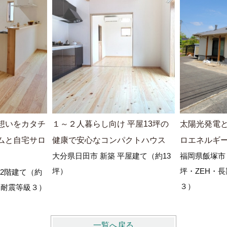
想いをカタチ
１～２人暮らし向け 平屋13坪の
太陽光発電
ムと自宅サロ
健康で安心なコンパクトハウス
ロエネルギ
大分県日田市 新築 平屋建て（約13
福岡県飯塚市 
坪）
坪・ZEH・
2階建て（約
３）
・耐震等級３）
一覧へ戻る