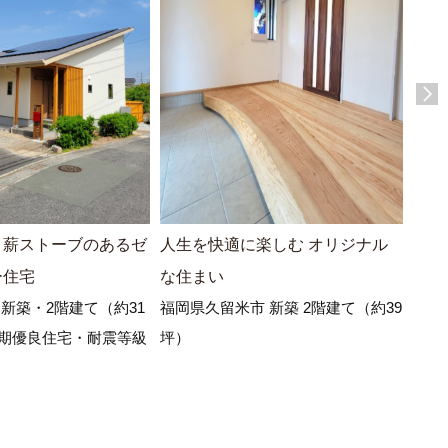
と薪ストーブのあるゼ
人生を快適に楽しむ オリジナル
森に
ー住宅
な住まい
なる
新築・2階建て（約31
福岡県久留米市 新築 2階建て（約39
福岡
長期優良住宅・耐震等級
坪）
25坪