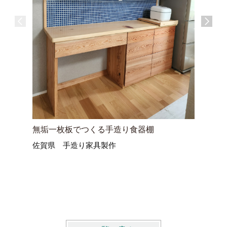
無垢一枚板でつくる手造り食器棚
無垢材で
佐賀県 手造り家具製作
暮らしも
大分県宇
床下・土