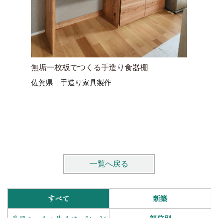
無垢一枚板でつくる手造り食器棚
無垢材で
佐賀県 手造り家具製作
暮らしも
大分県宇
床下・土
一覧へ戻る
すべて
新築