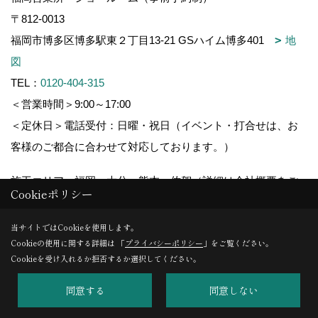
〒812-0013
福岡市博多区博多駅東２丁目13-21 GSハイム博多401
地
図
TEL：
0120-404-315
＜営業時間＞9:00～17:00
＜定休日＞電話受付：日曜・祝日（イベント・打合せは、お
客様のご都合に合わせて対応しております。）
施工エリア：福岡・大分・熊本・佐賀（詳細は会社概要をご
Cookieポリシー
覧ください）
当サイトではCookieを使用します。
Cookieの使用に関する詳細は 「
プライバシーポリシー
」をご覧ください。
Cookieを受け入れるか拒否するか選択してください。
Copyright (c) 木造りの家フォーユー. All Rights Reserved.
同意する
同意しない
Produced by
ゴデスクリエイト