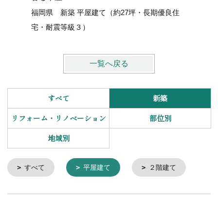
福岡県 新築 平屋建て（約27坪・長期優良住
大分県日
宅・耐震等級３）
一覧へ戻る
すべて
新築
リフォーム・リノベーション
部位別
地域別
すべて
平屋建て
２階建て