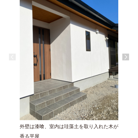
外壁は漆喰、室内は珪藻土を取り入れた木が
１～２人
香る平屋
なコンパ