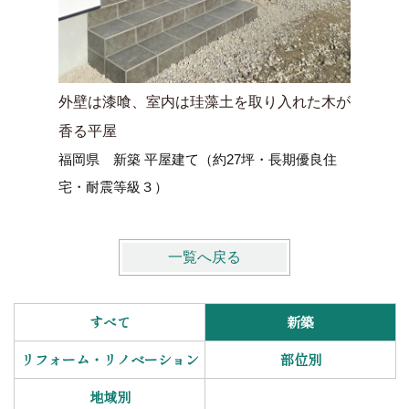
外壁は漆喰、室内は珪藻土を取り入れた木が
～ご夫婦
香る平屋
ングルー
福岡県 新築 平屋建て（約27坪・長期優良住
福岡市早
宅・耐震等級３）
優良住宅
一覧へ戻る
すべて
新築
リフォーム・リノベーション
部位別
地域別