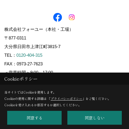
株式会社フォーユー（本社・工場）
〒877-0311
大分県日田市上津江町3815-7
TEL：
0120-404-315
FAX：0973-27-7623
＜営業時間＞9:00～17:00
Cookieポリシー
＜定休日＞電話受付：日曜・祝日
（イベント・打合せは、お客様のご都合に合わせて対応して
当サイトではCookieを使用します。
おります。）
Cookieの使用に関する詳細は 「
プライバシーポリシー
」をご覧ください。
Cookieを受け入れるか拒否するか選択してください。
福岡営業所・ショールーム（事前予約制）
同意する
同意しない
〒812-0013