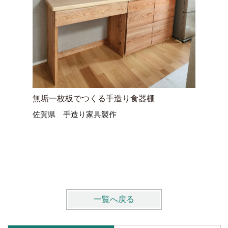
無垢一枚板でつくる手造り食器棚
無垢材で
佐賀県 手造り家具製作
暮らしも
大分県宇
床下・土
一覧へ戻る