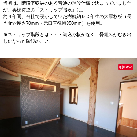
当初は、階段下収納のある普通の階段仕様で決まっていました
が、奥様待望の「ストリップ階段」に。
約４年間、当社で寝かしていた樹齢約９０年生の大厚杉板（長
さ4m×厚さ70mm・元口直径幅850mm）を使用。
※ストリップ階段とは・・・蹴込み板がなく、骨組みがむき出
しになった階段のこと。
Save